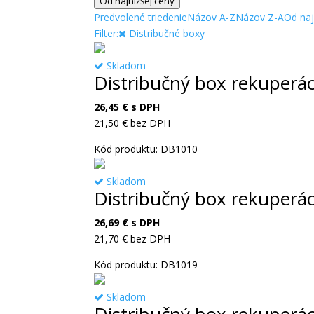
Od najnižšej ceny
Predvolené triedenie
Názov A-Z
Názov Z-A
Od naj
Filter:
Distribučné boxy
Skladom
Distribučný box rekuperá
26,45
€
s DPH
21,50
€
bez DPH
Kód produktu: DB1010
Skladom
Distribučný box rekuperá
26,69
€
s DPH
21,70
€
bez DPH
Kód produktu: DB1019
Skladom