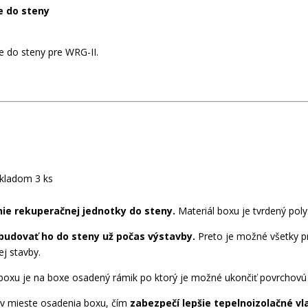
e do steny
e do steny pre WRG-II.
kladom 3 ks
ie rekuperačnej jednotky do steny.
Materiál boxu je tvrdený poly
budovať ho do steny už počas výstavby.
Preto je možné všetky pr
j stavby.
boxu je na boxe osadený rámik po ktorý je možné ukončiť povrchovú
 v mieste osadenia boxu, čím
zabezpečí lepšie tepelnoizolačné vl