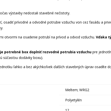
očas výstavby nedostali stavebné nečistoty.
ť, osadiť prívodné a odvodné potrubie vzduchu von cez fasádu a privi
y.
ými otvormi na osadenie potrubí na prívod a odvod vzduchu.
Vďaka t
 je potrebné box doplniť rozvodné potrubia vzduchu
pre jednotl
 sú súčasťou dodávky boxu).
ednotku ľahko a bez akýchkoľvek ďalších stavebných úprav osadíte 
Meltem; WRG2
Polyetylén
12