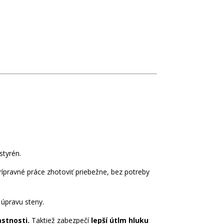
styrén.
ípravné práce zhotoviť priebežne, bez potreby
 úpravu steny.
astnosti.
Taktiež zabezpečí
lepší útlm hluku