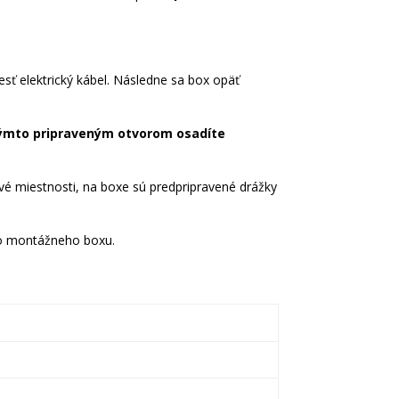
esť elektrický kábel. Následne sa box opäť
ýmto pripraveným otvorom osadíte
ivé miestnosti, na boxe sú predpripravené drážky
do montážneho boxu.