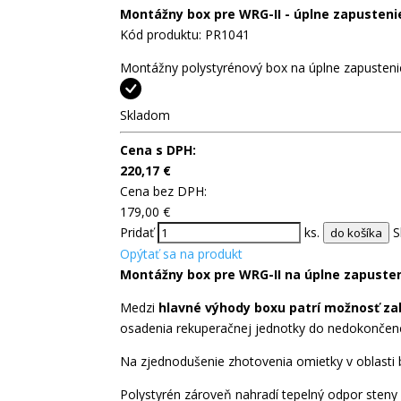
Montážny box pre WRG-II - úplne zapusteni
Kód produktu: PR1041
Montážny polystyrénový box na úplne zapusteni
Skladom
Cena s DPH:
220,17
€
Cena bez DPH:
179,00
€
Pridať
ks.
S
do košíka
Opýtať sa na produkt
Montážny box pre WRG-II na úplne zapusten
Medzi
hlavné výhody boxu patrí možnosť za
osadenia rekuperačnej jednotky do nedokončene
Na zjednodušenie zhotovenia omietky v oblasti 
Polystyrén zároveň nahradí tepelný odpor steny