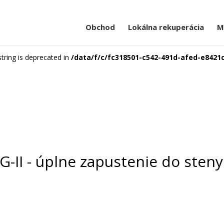
Obchod
Lokálna rekuperácia
M
 string is deprecated in
/data/f/c/fc318501-c542-491d-afed-e8421
II - úplne zapustenie do steny