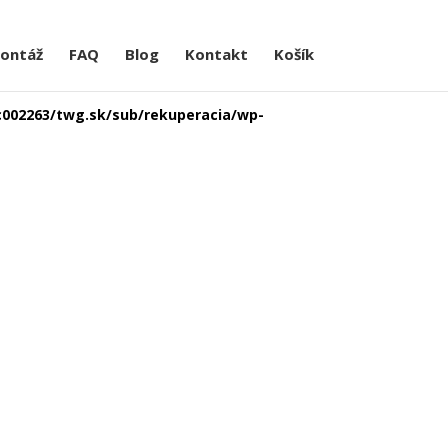
ontáž
FAQ
Blog
Kontakt
Košík
c002263/twg.sk/sub/rekuperacia/wp-