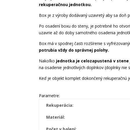
rekuperačnou jednotkou.
Box je z výroby dodávaný uzavretý aby sa doň p
Po osadení boxu do steny, je potrebné ho otvori
uzavrie až do doby samotného osadenia jednotk
Box má v spodnej časti rozšírenie s vyfrézovan
potrubia vždy do správnej polohy.
Nakoľko
jednotka je celozapustená v stene
na osadenie jednotlivých doplnkov (doplnky nie
Keď je objekt komplet dokončený rekuperačnú j
Parametre:
Rekuperácia:
Materiál:
Počet v balení: