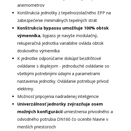
anemometrov
Konštrukcia jednotky z tepelnoizolačného EPP na
zabezpečenie minimálnych tepelných strát
Konštrukcia bypassu umožňuje 100% obtok
výmenníka
, bypass je navyše modulačný,
rekuperačná jednotka variabilne ovláda obtok
doskového výmenníka
K jednotke odporúčame dokúpiť bezdrôtové
ovládanie s displejom - jednoduché ovládanie so
všetkými potrebnými údajmi a parametrami
nastavenia jednotky. Ovládanie potrebuje prívod
elektriny.
Možnosť pripojenia nadradenej inteligencie
Univerzálnosť jednotky zvýrazňuje osem
možných konfigurácií
umiestnenia prívodného a
odvodného potrubia DN160 čo oceníte hlavne v
menších priestoroch