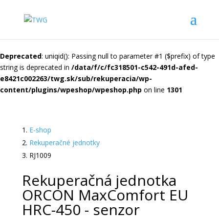
Deprecated
: uniqid(): Passing null to parameter #1 ($prefix) of type
string is deprecated in
/data/f/c/fc318501-c542-491d-afed-
e8421c002263/twg.sk/sub/rekuperacia/wp-
content/plugins/wpeshop/wpeshop.php
on line
1301
E-shop
Rekuperačné jednotky
RJ1009
Rekuperačná jednotka
ORCON MaxComfort EU
HRC-450 - senzor