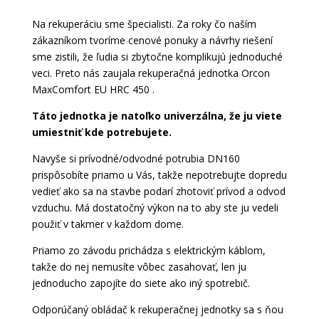
Na rekuperáciu sme špecialisti. Za roky čo naším
zákazníkom tvoríme cenové ponuky a návrhy riešení
sme zistili, že ľudia si zbytočne komplikujú jednoduché
veci. Preto nás zaujala rekuperačná jednotka Orcon
MaxComfort EU HRC 450 .
Táto jednotka je natoľko univerzálna, že ju viete
umiestniť kde potrebujete.
Navyše si prívodné/odvodné potrubia DN160
prispôsobíte priamo u Vás, takže nepotrebujte dopredu
vedieť ako sa na stavbe podarí zhotoviť prívod a odvod
vzduchu. Má dostatočný výkon na to aby ste ju vedeli
použiť v takmer v každom dome.
Priamo zo závodu prichádza s elektrickým káblom,
takže do nej nemusíte vôbec zasahovať, len ju
jednoducho zapojíte do siete ako iný spotrebič.
Odporúčaný obládač k rekuperačnej jednotky sa s ňou