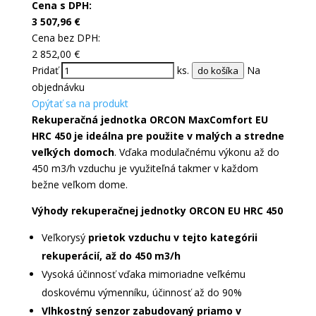
Cena s DPH:
3 507,96
€
Cena bez DPH:
2 852,00
€
Pridať
ks.
Na
do košíka
objednávku
Opýtať sa na produkt
Rekuperačná jednotka ORCON MaxComfort EU
HRC 450 je ideálna pre použite v malých a stredne
veľkých domoch
. Vďaka modulačnému výkonu až do
450 m3/h vzduchu je využiteľná takmer v každom
bežne veľkom dome.
Výhody rekuperačnej jednotky ORCON EU HRC 450
Veľkorysý
prietok vzduchu v tejto kategórii
rekuperácií, až do 450 m3/h
Vysoká účinnosť vďaka mimoriadne veľkému
doskovému výmenníku, účinnosť až do 90%
Vlhkostný senzor zabudovaný priamo v