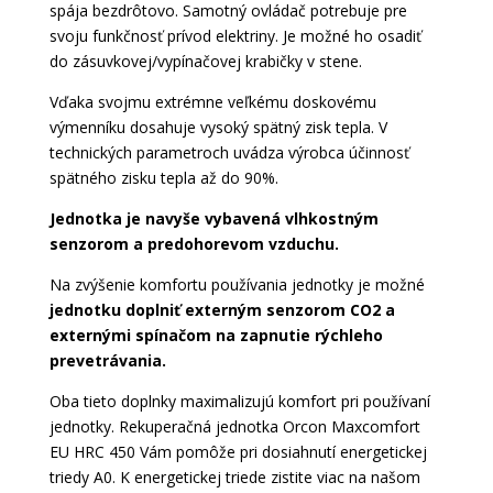
spája bezdrôtovo. Samotný ovládač potrebuje pre
svoju funkčnosť prívod elektriny. Je možné ho osadiť
do zásuvkovej/vypínačovej krabičky v stene.
Vďaka svojmu extrémne veľkému doskovému
výmenníku dosahuje vysoký spätný zisk tepla. V
technických parametroch uvádza výrobca účinnosť
spätného zisku tepla až do 90%.
Jednotka je navyše vybavená vlhkostným
senzorom a predohorevom vzduchu.
Na zvýšenie komfortu používania jednotky je možné
jednotku doplniť externým senzorom CO2 a
externými spínačom na zapnutie rýchleho
prevetrávania.
Oba tieto doplnky maximalizujú komfort pri používaní
jednotky. Rekuperačná jednotka Orcon Maxcomfort
EU HRC 450 Vám pomôže pri dosiahnutí energetickej
triedy A0. K energetickej triede zistite viac na našom