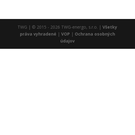
TWG | © 2015 - 2026 TWG-energo, s.r.o. |
Všetky
práva vyhradené
|
VOP
|
Ochrana osobných
údajov