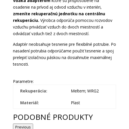
Vďaka adaptérom
ktoré sú prispôsobené na
osadenie na prívod aj odvod vzduchu v interiéri,
zmeníte rekuperačnú jednotku na centrálnu
rekuperáciu.
Výrobca odporúča pomocou rozvodov
vzduchu privádzať vzduch do dvoch miestností a
odvádzať vzduch tiež z dvoch miestností.
Adaptér neobsahuje tesnenie pre flexibilné potrubie. Po
nasadení potrubia odporúčame použiť tesnenie a spoj
prelepiť izolačnou páskou na dosiahnutie maximálnej
tesnosti.
Parametre:
Rekuperácia:
Meltem; WRG2
Materiál:
Plast
PODOBNÉ PRODUKTY
Previous