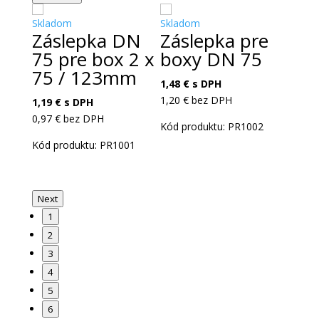
Skladom
Skladom
Sklad
Záslepka DN
Záslepka pre
Tes
75 pre box 2 x
boxy DN 75
75
75 / 123mm
1,48
€
s DPH
1,11
€
1,20
€
bez DPH
0,90
€
1,19
€
s DPH
0,97
€
bez DPH
Kód produktu: PR1002
Kód p
Kód produktu: PR1001
Next
1
2
3
4
5
6