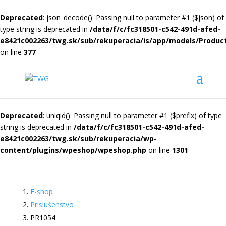
Deprecated
: json_decode(): Passing null to parameter #1 ($json) of
type string is deprecated in
/data/f/c/fc318501-c542-491d-afed-
e8421c002263/twg.sk/sub/rekuperacia/is/app/models/Produc
on line
377
Deprecated
: uniqid(): Passing null to parameter #1 ($prefix) of type
string is deprecated in
/data/f/c/fc318501-c542-491d-afed-
e8421c002263/twg.sk/sub/rekuperacia/wp-
content/plugins/wpeshop/wpeshop.php
on line
1301
E-shop
Príslušenstvo
PR1054