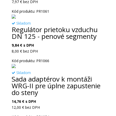
7,97
€
bez DPH
Kód produktu: PR1061
Skladom
Regulátor prietoku vzduchu
DN 125 - penové segmenty
9,84
€
s DPH
8,00
€
bez DPH
Kód produktu: PR1066
Skladom
Sada adaptérov k montáži
WRG-II pre úplne zapustenie
do steny
14,76
€
s DPH
12,00
€
bez DPH