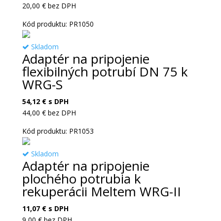
20,00
€
bez DPH
Kód produktu: PR1050
Skladom
Adaptér na pripojenie
flexibilných potrubí DN 75 k
WRG-S
54,12
€
s DPH
44,00
€
bez DPH
Kód produktu: PR1053
Skladom
Adaptér na pripojenie
plochého potrubia k
rekuperácii Meltem WRG-II
11,07
€
s DPH
9,00
€
bez DPH