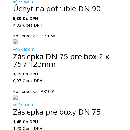
Skladom
Úchyt na potrubie DN 90
5,33
€
s DPH
4,33
€
bez DPH
Kód produktu: PR1058
Skladom
Záslepka DN 75 pre box 2 x
75 / 123mm
1,19
€
s DPH
0,97
€
bez DPH
Kód produktu: PR1001
Skladom
Záslepka pre boxy DN 75
1,48
€
s DPH
1,20
€
bez DPH