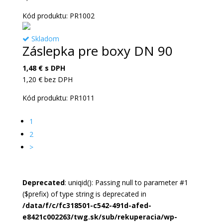
Kód produktu: PR1002
Skladom
Záslepka pre boxy DN 90
1,48
€
s DPH
1,20
€
bez DPH
Kód produktu: PR1011
1
2
>
Deprecated
: uniqid(): Passing null to parameter #1
($prefix) of type string is deprecated in
/data/f/c/fc318501-c542-491d-afed-
e8421c002263/twg.sk/sub/rekuperacia/wp-