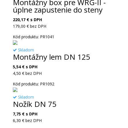
Montážny box pre WRG-II -
úplne zapustenie do steny
220,17
€
s DPH
179,00
€
bez DPH
Kód produktu: PR1041
Skladom
Montážny lem DN 125
5,54
€
s DPH
4,50
€
bez DPH
Kód produktu: PR1092
Skladom
Nožík DN 75
7,75
€
s DPH
6,30
€
bez DPH