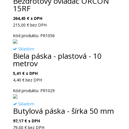
Bezdrôtový ovládač ORCON
15RF
264,45
€
s DPH
215,00
€
bez DPH
Kód produktu: PR1056
Skladom
Biela páska - plastová - 10
metrov
5,41
€
s DPH
4,40
€
bez DPH
Kód produktu: PR1029
Skladom
Butylová páska - šírka 50 mm
97,17
€
s DPH
79,00
€
bez DPH