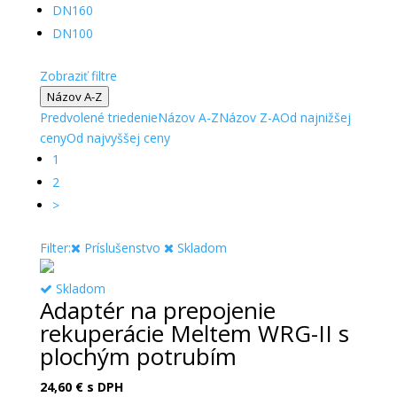
DN160
DN100
Zobraziť filtre
Názov A-Z
Predvolené triedenie
Názov A-Z
Názov Z-A
Od najnižšej
ceny
Od najvyššej ceny
1
2
>
Filter:
Príslušenstvo
Skladom
Skladom
Adaptér na prepojenie
rekuperácie Meltem WRG-II s
plochým potrubím
24,60
€
s DPH