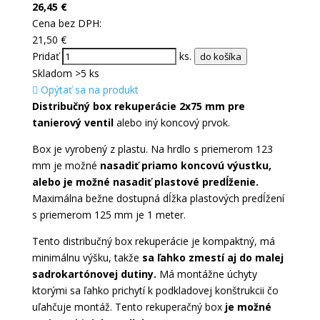
26,45
€
Cena bez DPH:
21,50
€
Pridať
ks.
do košíka
Skladom >5 ks
Opýtať sa na produkt
Distribučný box rekuperácie 2x75 mm pre
tanierový ventil
alebo iný koncový prvok.
Box je vyrobený z plastu. Na hrdlo s priemerom 123
mm je možné
nasadiť priamo koncovú výustku,
alebo je možné nasadiť plastové predĺženie.
Maximálna bežne dostupná dĺžka plastových predĺžení
s priemerom 125 mm je 1 meter.
Tento distribučný box rekuperácie je kompaktný, má
minimálnu výšku, takže
sa ľahko zmestí aj do malej
sadrokartónovej dutiny.
Má montážne úchyty
ktorými sa ľahko prichytí k podkladovej konštrukcii čo
uľahčuje montáž. Tento rekuperačný box
je možné