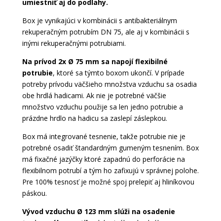
umiestniť aj do podlahy.
Box je vynikajúci v kombinácii s antibakteriálnym
rekuperačným potrubím DN 75, ale aj v kombinácii s
inými rekuperačnými potrubiami.
Na prívod 2x Ø 75 mm sa napojí flexibilné
potrubie
, ktoré sa týmto boxom ukončí. V prípade
potreby prívodu väčšieho množstva vzduchu sa osadia
obe hrdlá hadicami. Ak nie je potrebné väčšie
množstvo vzduchu použije sa len jedno potrubie a
prázdne hrdlo na hadicu sa zaslepí záslepkou.
Box má integrované tesnenie, takže potrubie nie je
potrebné osadiť štandardným gumeným tesnením. Box
má fixačné jazýčky ktoré zapadnú do perforácie na
flexibilnom potrubí a tým ho zafixujú v správnej polohe.
Pre 100% tesnosť je možné spoj prelepiť aj hliníkovou
páskou.
Vývod vzduchu Ø 123
mm slúži na osadenie