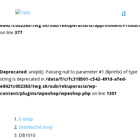
Deprecated
: json_decode(): Passing null to parameter #1 ($json) of
type string is deprecated in
/data/f/c/fc318501-c542-491d-afed-
e8421c002263/twg.sk/sub/rekuperacia/is/app/models/Produc
on line
377
Deprecated
: uniqid(): Passing null to parameter #1 ($prefix) of type
string is deprecated in
/data/f/c/fc318501-c542-491d-afed-
e8421c002263/twg.sk/sub/rekuperacia/wp-
content/plugins/wpeshop/wpeshop.php
on line
1301
E-shop
Distribučné boxy
DB1010