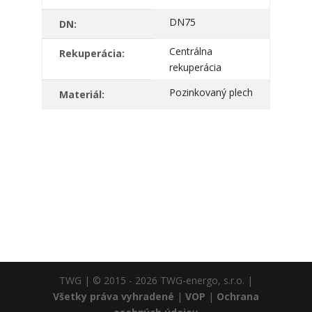
DN75
DN:
Centrálna
Rekuperácia:
rekuperácia
Pozinkovaný plech
Materiál:
TWG | © 2015 - 2026 TWG-energo, s.r.o. |
Všetky práva vyhradené
|
VOP
|
Ochrana