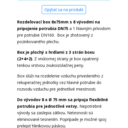
Opýtať sa na produkt
Rozdeľovací box 8x75mm s 8 vývodmi na
pripojenie potrubia DN75
a 1 hlavným prívodom
pre potrubie DN160. Box je zhotovený z
pozinkovaného plechu.
Box je plochý s hrdlami z 3 strán boxu
(2+4+2)
. Z vnútornej strany je box opatrený
tenkou vrstvou zvukoizolačnej peny.
Box slúži na rozdelenie vzduchu privedeného z
rekuperačnej jednotky cez hlavné potrubie do
rozvodu vzduchu pre jednotlivé miestnosti.
Do vývodov 8 x Ø 75 mm sa pripoja flexibilné
potrubia pre jednotlivé vetvy.
Nepotrebné
vývody sa zaslepia zátkou. Netesnosti sú
eliminované tesnením. Poprípade je možné spoj
prelepiť hliníkovou páskou.