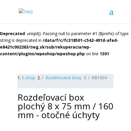
Deprecated
: uniqid(): Passing null to parameter #1 ($prefix) of type
string is deprecated in
/data/f/c/fc318501-c542-491d-afed-
e8421c002263/twg.sk/sub/rekuperacia/wp-
content/plugins/wpeshop/wpeshop.php
on line
1301
E-shop
Rozdeľovacie boxy
RB1004
Rozdeľovací box
plochý 8 x 75 mm / 160
mm - otočné úchyty