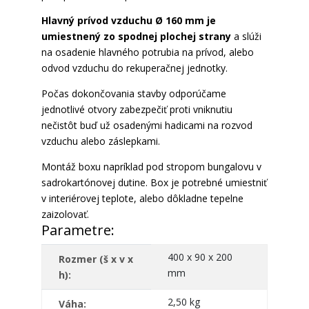
Hlavný prívod vzduchu Ø 160 mm je
umiestnený zo spodnej plochej strany
a slúži
na osadenie hlavného potrubia na prívod, alebo
odvod vzduchu do rekuperačnej jednotky.
Počas dokončovania stavby odporúčame
jednotlivé otvory zabezpečiť proti vniknutiu
nečistôt buď už osadenými hadicami na rozvod
vzduchu alebo záslepkami.
Montáž boxu napríklad pod stropom bungalovu v
sadrokartónovej dutine. Box je potrebné umiestniť
v interiérovej teplote, alebo dôkladne tepelne
zaizolovať.
Parametre:
400 x 90 x 200
Rozmer (š x v x
mm
h):
2,50
kg
Váha: